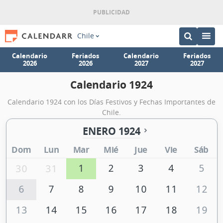
Chile
Calendario
Feriados
Calendario
Feriados
2026
2026
2027
2027
Calendario 1924
Calendario 1924 con los Días Festivos y Fechas Importantes de
Chile.
ENERO 1924
Dom
Lun
Mar
Mié
Jue
Vie
Sáb
1
2
3
4
5
30
31
6
7
8
9
10
11
12
13
14
15
16
17
18
19