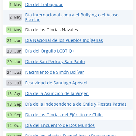
Día del Trabajador
1 May
Día Internacional contra el Bullying o el Acoso
2 May
Escolar
Día de las Glorias Navales
21 May
Día Nacional de los Pueblos Indígenas
21 Jun
Día del Orgullo LGBTIQ+
28 Jun
Día de San Pedro y San Pablo
29 Jun
Nacimiento de Simón Bolívar
24 Jul
Festividad de Santiago Apóstol
25 Jul
Día de la Asunción de la Virgen
15 Ago
Día de la Independencia de Chile y Fiestas Patrias
18 Sep
Día de las Glorias del Ejército de Chile
19 Sep
Día del Encuentro de Dos Mundos
12 Oct
Día de las Iglesias Evangélicas y Protestantes