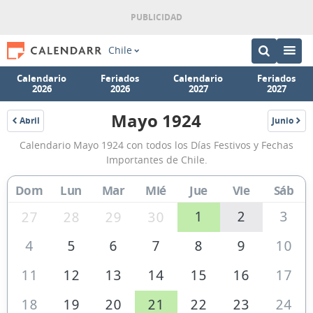
Chile
Calendario
Feriados
Calendario
Feriados
2026
2026
2027
2027
Mayo 1924
Abril
Junio
1924
1924
Calendario
Calendario Mayo 1924 con todos los Días Festivos y Fechas
Mayo
Importantes de Chile.
1924
Dom
Lun
Mar
Mié
Jue
Vie
Sáb
de
Chile
1
2
3
27
28
29
30
4
5
6
7
8
9
10
11
12
13
14
15
16
17
18
19
20
21
22
23
24