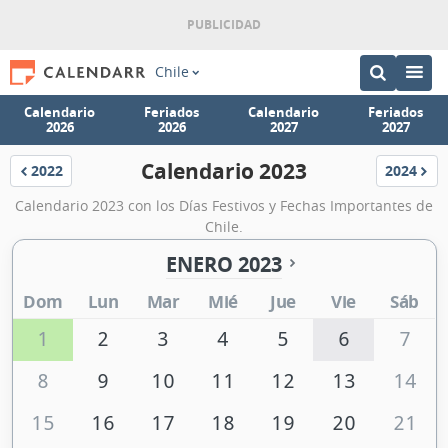
Chile
Calendario
Feriados
Calendario
Feriados
2026
2026
2027
2027
Calendario 2023
2022
2024
Calendario
Calendar
Calendario 2023 con los Días Festivos y Fechas Importantes de
Chile.
ENERO 2023
Dom
Lun
Mar
Mié
Jue
Vie
Sáb
1
2
3
4
5
6
7
8
9
10
11
12
13
14
15
16
17
18
19
20
21