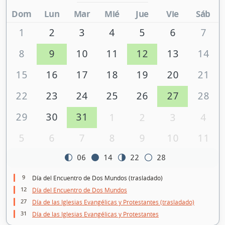
Dom
Lun
Mar
Mié
Jue
Vie
Sáb
1
2
3
4
5
6
7
8
9
10
11
12
13
14
15
16
17
18
19
20
21
22
23
24
25
26
27
28
29
30
31
1
2
3
4
5
6
7
8
9
10
11
06
14
22
28
9
Día del Encuentro de Dos Mundos (trasladado)
12
Día del Encuentro de Dos Mundos
27
Día de las Iglesias Evangélicas y Protestantes (trasladado)
31
Día de las Iglesias Evangélicas y Protestantes