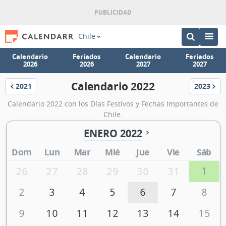
Chile
Calendario
Feriados
Calendario
Feriados
2026
2026
2027
2027
Calendario 2022
2021
2023
Calendario
Calendar
Calendario 2022 con los Días Festivos y Fechas Importantes de
Chile.
ENERO 2022
Dom
Lun
Mar
Mié
Jue
Vie
Sáb
1
26
27
28
29
30
31
2
3
4
5
6
7
8
9
10
11
12
13
14
15