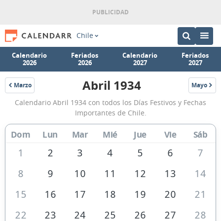
Chile
Calendario
Feriados
Calendario
Feriados
2026
2026
2027
2027
Abril 1934
Marzo
Mayo
1934
1934
Calendario
Calendario Abril 1934 con todos los Días Festivos y Fechas
Abril
Importantes de Chile.
1934
Dom
Lun
Mar
Mié
Jue
Vie
Sáb
de
Chile
1
2
3
4
5
6
7
8
9
10
11
12
13
14
15
16
17
18
19
20
21
22
23
24
25
26
27
28