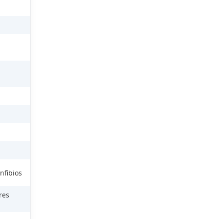
nfibios
res