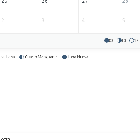
25
26
27
28
2
3
4
5
03
10
17
na Llena
Cuarto Menguante
Luna Nueva