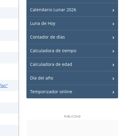
Calendario Lunar 2026
Luna de Hoy
Contador de días
Calculadora de tiempo
Calculadora de edad
Día del año
las"
Temporizador online