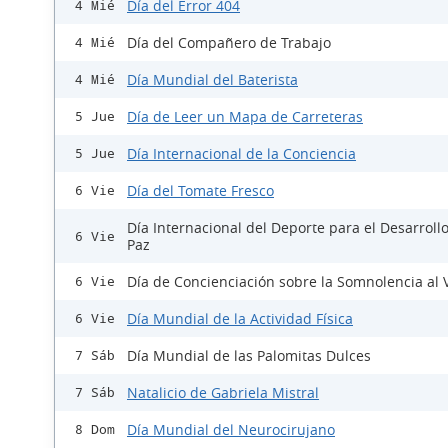
Día del Error 404
4 Mié
Día del Compañero de Trabajo
4 Mié
Día Mundial del Baterista
4 Mié
Día de Leer un Mapa de Carreteras
5 Jue
Día Internacional de la Conciencia
5 Jue
Día del Tomate Fresco
6 Vie
Día Internacional del Deporte para el Desarrollo
6 Vie
Paz
Día de Concienciación sobre la Somnolencia al 
6 Vie
Día Mundial de la Actividad Física
6 Vie
Día Mundial de las Palomitas Dulces
7 Sáb
Natalicio de Gabriela Mistral
7 Sáb
Día Mundial del Neurocirujano
8 Dom