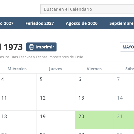
io 2027
Feriados 2027
Agosto de 2026
Septiembre
l 1973
Imprimir
MAYO
Calendario
os los Días Festivos y Fechas Importantes de Chile.
Abril
Miércoles
Jueves
Viernes
Sáb
1973
4
5
6
7
de
Chile
11
12
13
14
18
19
20
21