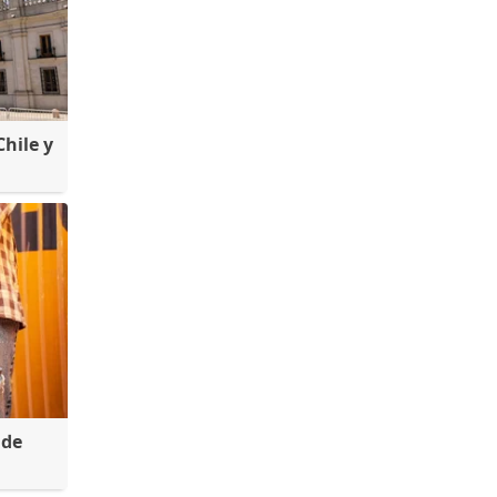
hile y
 de