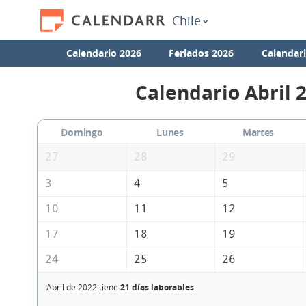
Chile
Calendario 2026
Feriados 2026
Calendar
Calendario Abril 
Domingo
Lunes
Martes
27
28
29
3
4
5
10
11
12
17
18
19
24
25
26
Abril de 2022 tiene
21 días laborables
.