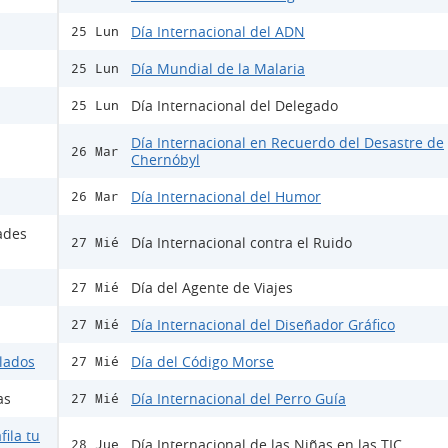
Día Internacional del ADN
25 Lun
Día Mundial de la Malaria
25 Lun
Día Internacional del Delegado
25 Lun
Día Internacional en Recuerdo del Desastre de
26 Mar
Chernóbyl
Día Internacional del Humor
26 Mar
ades
Día Internacional contra el Ruido
27 Mié
Día del Agente de Viajes
27 Mié
Día Internacional del Diseñador Gráfico
27 Mié
ulados
Día del Código Morse
27 Mié
as
Día Internacional del Perro Guía
27 Mié
fila tu
Día Internacional de las Niñas en las TIC
28 Jue