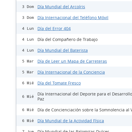
Día Mundial del Arcoíris
3 Dom
Día Internacional del Teléfono Móvil
3 Dom
Día del Error 404
4 Lun
Día del Compañero de Trabajo
4 Lun
Día Mundial del Baterista
4 Lun
Día de Leer un Mapa de Carreteras
5 Mar
Día Internacional de la Conciencia
5 Mar
Día del Tomate Fresco
6 Mié
Día Internacional del Deporte para el Desarrollo
6 Mié
Paz
Día de Concienciación sobre la Somnolencia al 
6 Mié
Día Mundial de la Actividad Física
6 Mié
Día Mundial de las Palomitas Dulces
7 Jue