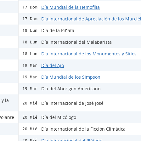
Día Mundial de la Hemofilia
17 Dom
Día Internacional de Apreciación de los Murcié
17 Dom
Día de la Piñata
18 Lun
Día Internacional del Malabarista
18 Lun
Día Internacional de los Monumentos y Sitios
18 Lun
Día del Ajo
19 Mar
Día Mundial de los Simpson
19 Mar
Día del Aborigen Americano
19 Mar
 y la
Día Internacional de José José
20 Mié
Volante
Día del Micólogo
20 Mié
Día Internacional de la Ficción Climática
20 Mié
Día Internacional del Plátano
20 Mié