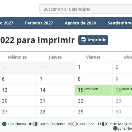
io 2027
Feriados 2027
Agosto de 2026
Septiembre
2022 para Imprimir
Imprimir
Miércoles
Jueves
Viernes
Sáb
1
2
30
31
6
7
8
9
13
14
15
16
Viernes Santo
Sábado S
20
21
22
23
27
28
29
30
Luna Nueva -
01
Cuarto Creciente -
09
Luna Llena -
16
Cuarto Mengua
Luna Nu