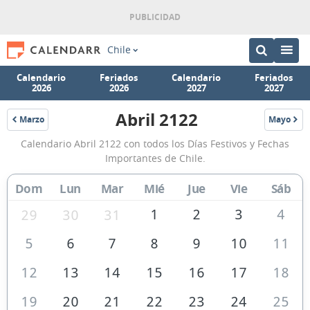
Chile
Calendario
Feriados
Calendario
Feriados
2026
2026
2027
2027
Abril 2122
Marzo
Mayo
2122
2122
Calendario
Calendario Abril 2122 con todos los Días Festivos y Fechas
Abril
Importantes de Chile.
2122
Dom
Lun
Mar
Mié
Jue
Vie
Sáb
de
Chile
1
2
3
4
29
30
31
5
6
7
8
9
10
11
12
13
14
15
16
17
18
19
20
21
22
23
24
25