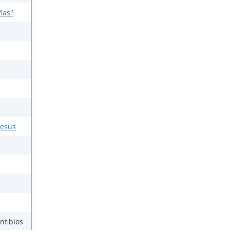
las"
Jesús
nfibios