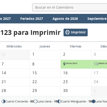
io 2027
Feriados 2027
Agosto de 2026
Septiembre
2123 para Imprimir
Imprimir
Miércoles
Jueves
Viernes
Sáb
1
2
3
31
7
8
9
10
Viernes Santo
Sábado S
14
15
16
17
21
22
23
24
28
29
30
1
Cuarto Creciente -
03
Luna Llena -
10
Cuarto Menguante -
18
Luna Nu