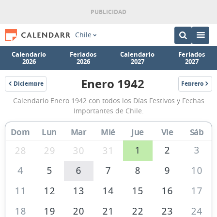
Chile
Calendario
Feriados
Calendario
Feriados
2026
2026
2027
2027
Enero 1942
Diciembre
Febrero
1941
1942
Calendario
Calendario Enero 1942 con todos los Días Festivos y Fechas
Enero
Importantes de Chile.
1942
Dom
Lun
Mar
Mié
Jue
Vie
Sáb
de
Chile
1
2
3
28
29
30
31
4
5
6
7
8
9
10
11
12
13
14
15
16
17
18
19
20
21
22
23
24