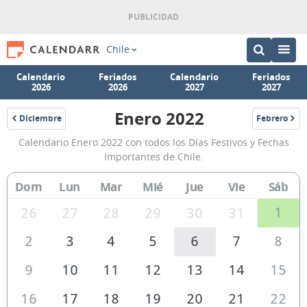
Chile
Calendario
Feriados
Calendario
Feriados
2026
2026
2027
2027
Enero 2022
Diciembre
Febrero
2021
2022
Calendario
Calendario Enero 2022 con todos los Días Festivos y Fechas
Enero
Importantes de Chile.
2022
Dom
Lun
Mar
Mié
Jue
Vie
Sáb
de
Chile
1
26
27
28
29
30
31
2
3
4
5
6
7
8
9
10
11
12
13
14
15
16
17
18
19
20
21
22