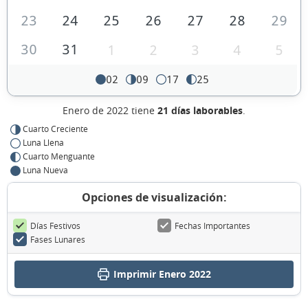
23
24
25
26
27
28
29
30
31
1
2
3
4
5
02
09
17
25
Enero de 2022 tiene
21 días laborables
.
Cuarto Creciente
Luna Llena
Cuarto Menguante
Luna Nueva
Opciones de visualización:
Días Festivos
Fechas Importantes
Fases Lunares
Imprimir Enero 2022