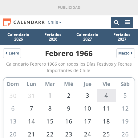
Chile
Calendario
Feriados
Calendario
Feriados
2026
2026
2027
2027
Febrero 1966
Enero
Marzo
1966
1966
Calendario
Calendario Febrero 1966 con todos los Días Festivos y Fechas
Febrero
Importantes de Chile.
1966
Dom
Lun
Mar
Mié
Jue
Vie
Sáb
de
Chile
1
2
3
4
5
30
31
6
7
8
9
10
11
12
13
14
15
16
17
18
19
20
21
22
23
24
25
26