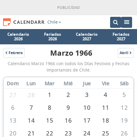
Chile
Calendario
Feriados
Calendario
Feriados
2026
2026
2027
2027
Marzo 1966
Febrero
Abril
1966
1966
Calendario
Calendario Marzo 1966 con todos los Días Festivos y Fechas
Marzo
Importantes de Chile.
1966
Dom
Lun
Mar
Mié
Jue
Vie
Sáb
de
Chile
1
2
3
4
5
27
28
6
7
8
9
10
11
12
13
14
15
16
17
18
19
20
21
22
23
24
25
26