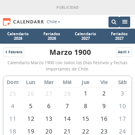
Chile
Calendario
Feriados
Calendario
Feriados
2026
2026
2027
2027
Marzo 1900
Febrero
Abril
1900
1900
Calendario
Calendario Marzo 1900 con todos los Días Festivos y Fechas
Marzo
Importantes de Chile.
1900
Dom
Lun
Mar
Mié
Jue
Vie
Sáb
de
1
2
3
Chile
25
26
27
28
4
5
6
7
8
9
10
11
12
13
14
15
16
17
18
19
20
21
22
23
24