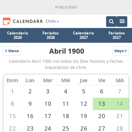
Chile
Calendario
Feriados
Calendario
Feriados
2026
2026
2027
2027
Abril 1900
Marzo
Mayo
1900
1900
Calendario
Calendario Abril 1900 con todos los Días Festivos y Fechas
Abril
Importantes de Chile.
1900
Dom
Lun
Mar
Mié
Jue
Vie
Sáb
de
Chile
1
2
3
4
5
6
7
8
9
10
11
12
13
14
15
16
17
18
19
20
21
22
23
24
25
26
27
28