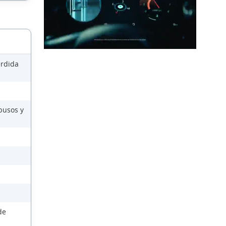
érdida
busos y
de