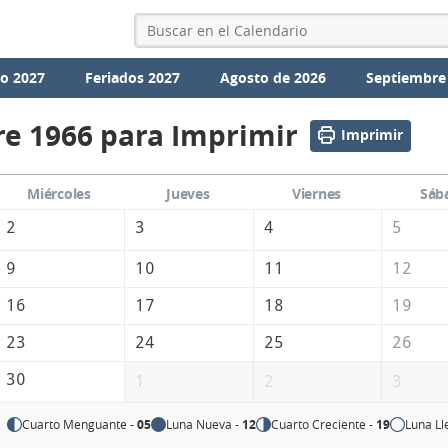
io 2027
Feriados 2027
Agosto de 2026
Septiembre
e 1966 para Imprimir
Imprimir
Miércoles
Jueves
Viernes
Sáb
2
3
4
5
9
10
11
12
16
17
18
19
23
24
25
26
30
1
2
3
Cuarto Menguante -
05
Luna Nueva -
12
Cuarto Creciente -
19
Luna Ll