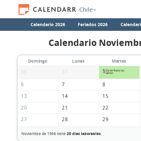
Chile
Calendario 2026
Feriados 2026
Calendar
Calendario Noviembr
Domingo
Lunes
Martes
1
Día de Todos los
30
31
Santos
6
7
8
13
14
15
20
21
22
27
28
29
Noviembre de 1966 tiene
20 días laborables
.