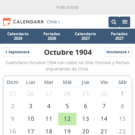
Chile
Calendario
Feriados
Calendario
Feriados
2026
2026
2027
2027
Octubre 1904
Septiembre
Noviembre
1904
1904
Calendario
Calendario Octubre 1904 con todos los Días Festivos y Fechas
Octubre
Importantes de Chile.
1904
Dom
Lun
Mar
Mié
Jue
Vie
Sáb
de
Chile
1
25
26
27
28
29
30
2
3
4
5
6
7
8
9
10
11
12
13
14
15
16
17
18
19
20
21
22