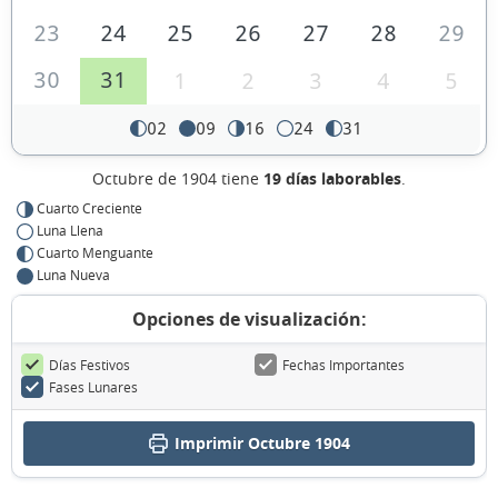
23
24
25
26
27
28
29
30
31
1
2
3
4
5
02
09
16
24
31
Octubre de 1904 tiene
19 días laborables
.
Cuarto Creciente
Luna Llena
Cuarto Menguante
Luna Nueva
Opciones de visualización:
Días Festivos
Fechas Importantes
Fases Lunares
Imprimir Octubre 1904