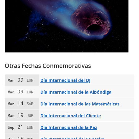
Otras Fechas Conmemorativas
09
Día Internacional del DJ
Mar
LUN
09
Día Internacional de la Albóndiga
Mar
LUN
14
Día Internacional de las Matemáticas
Mar
SÁB
19
Día Internacional del Cliente
Mar
JUE
21
Día Internacional de la Paz
Sep
LUN
15