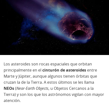
Los asteroides son rocas espaciales que orbitan
principalmente en el
cinturón de asteroides
entre
Marte y Júpiter, aunque algunos tienen órbitas que
cruzan la de la Tierra. A estos últimos se les llama
NEOs
(
Near-Earth Objects
, u Objetos Cercanos a la
Tierra) y son los que los astrónomos vigilan con mayor
atención.