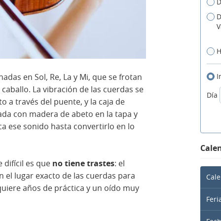
D
D
V
H
I
inadas en Sol, Re, La y Mi, que se frotan
caballo. La vibración de las cuerdas se
Día
 a través del puente, y la caja de
cada con madera de abeto en la tapa y
ica ese sonido hasta convertirlo en lo
Calen
 difícil es que
no tiene trastes
: el
n el lugar exacto de las cuerdas para
Cale
quiere años de práctica y un oído muy
Feri