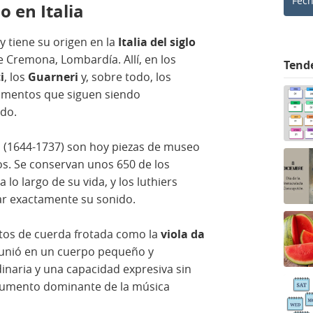
Fec
 en Italia
y tiene su origen en la
Italia del siglo
e Cremona, Lombardía. Allí, en los
Tend
i
, los
Guarneri
y, sobre todo, los
trumentos que siguen siendo
do.
i
(1644-1737) son hoy piezas de museo
os. Se conservan unos 650 de los
lo largo de su vida, y los luthiers
ar exactamente su sonido.
ntos de cuerda frotada como la
viola da
 reunió en un cuerpo pequeño y
naria y una capacidad expresiva sin
nstrumento dominante de la música