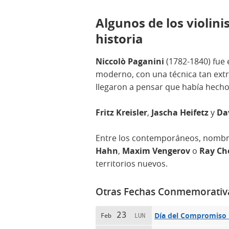
Algunos de los violin
historia
Niccolò Paganini
(1782-1840) fue e
moderno, con una técnica tan ext
llegaron a pensar que había hecho 
Fritz Kreisler
,
Jascha Heifetz
y
Da
Entre los contemporáneos, nomb
Hahn
,
Maxim Vengerov
o
Ray Ch
territorios nuevos.
Otras Fechas Conmemorativ
23
Día del Compromiso I
Feb
LUN