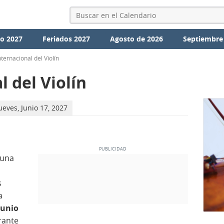
io 2027
Feriados 2027
Agosto de 2026
Septiembre
nternacional del Violín
l del Violín
ueves, Junio 17, 2027
 una
s
a
junio
rante