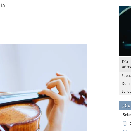
 la
Día 
año
Sábad
Domin
Lunes
¿Cu
Sele
D