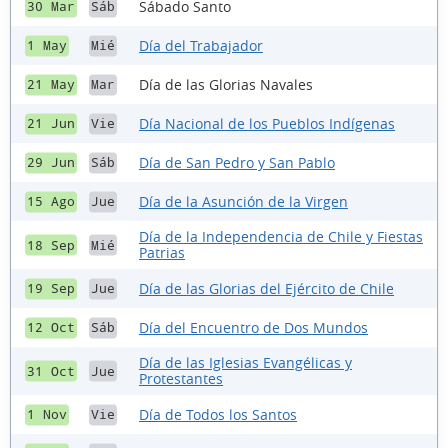
Sábado Santo
30 Mar
Sáb
Día del Trabajador
1 May
Mié
Día de las Glorias Navales
21 May
Mar
Día Nacional de los Pueblos Indígenas
21 Jun
Vie
Día de San Pedro y San Pablo
29 Jun
Sáb
Día de la Asunción de la Virgen
15 Ago
Jue
Día de la Independencia de Chile y Fiestas
18 Sep
Mié
Patrias
Día de las Glorias del Ejército de Chile
19 Sep
Jue
Día del Encuentro de Dos Mundos
12 Oct
Sáb
Día de las Iglesias Evangélicas y
31 Oct
Jue
Protestantes
Día de Todos los Santos
1 Nov
Vie