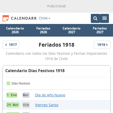
Chile
Calendario
Feriados
Calendario
Feriados
2026
2026
2027
2027
Feriados 1918
1917
1919
Feriados
Feriados
Feriados
Calendario con todos los Días Festivos y Fechas Importantes
1918
1918 de Chile.
Calendario Días Festivos 1918
Días Festivos
Día de Año Nuevo
1 Ene
Mar
Viernes Santo
29 Mar
Vie