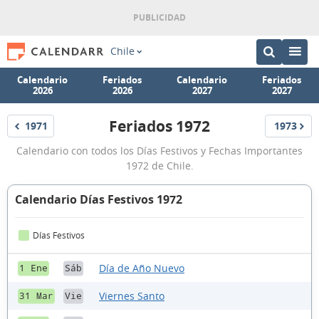
Chile
Calendario
Feriados
Calendario
Feriados
2026
2026
2027
2027
Feriados 1972
1971
1973
Feriados
Feriados
Feriados
Calendario con todos los Días Festivos y Fechas Importantes
1972
1972 de Chile.
Calendario Días Festivos 1972
Días Festivos
Día de Año Nuevo
1 Ene
Sáb
Viernes Santo
31 Mar
Vie