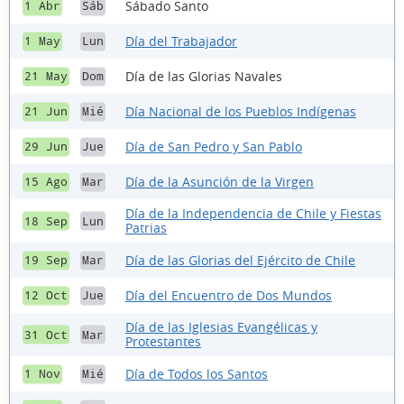
Sábado Santo
1 Abr
Sáb
Día del Trabajador
1 May
Lun
Día de las Glorias Navales
21 May
Dom
Día Nacional de los Pueblos Indígenas
21 Jun
Mié
Día de San Pedro y San Pablo
29 Jun
Jue
Día de la Asunción de la Virgen
15 Ago
Mar
Día de la Independencia de Chile y Fiestas
18 Sep
Lun
Patrias
Día de las Glorias del Ejército de Chile
19 Sep
Mar
Día del Encuentro de Dos Mundos
12 Oct
Jue
Día de las Iglesias Evangélicas y
31 Oct
Mar
Protestantes
Día de Todos los Santos
1 Nov
Mié