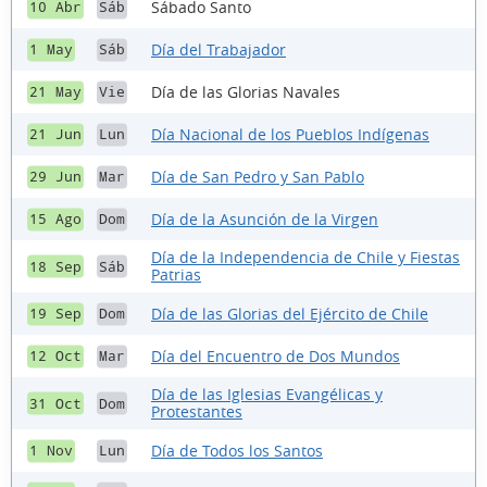
Sábado Santo
10 Abr
Sáb
Día del Trabajador
1 May
Sáb
Día de las Glorias Navales
21 May
Vie
Día Nacional de los Pueblos Indígenas
21 Jun
Lun
Día de San Pedro y San Pablo
29 Jun
Mar
Día de la Asunción de la Virgen
15 Ago
Dom
Día de la Independencia de Chile y Fiestas
18 Sep
Sáb
Patrias
Día de las Glorias del Ejército de Chile
19 Sep
Dom
Día del Encuentro de Dos Mundos
12 Oct
Mar
Día de las Iglesias Evangélicas y
31 Oct
Dom
Protestantes
Día de Todos los Santos
1 Nov
Lun