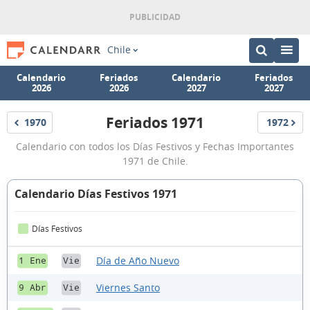
Chile
Calendario
Feriados
Calendario
Feriados
2026
2026
2027
2027
Feriados 1971
1970
1972
Feriados
Feriados
Feriados
Calendario con todos los Días Festivos y Fechas Importantes
1971
1971 de Chile.
Calendario Días Festivos 1971
Días Festivos
Día de Año Nuevo
1 Ene
Vie
Viernes Santo
9 Abr
Vie