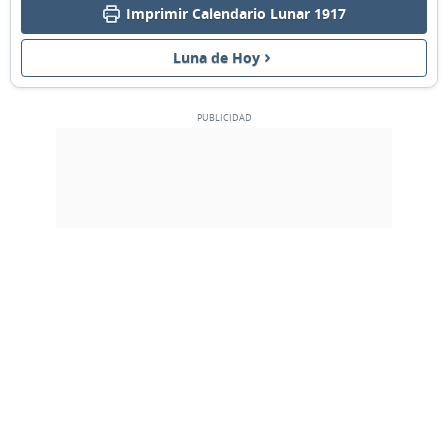
Imprimir Calendario Lunar 1917
05
06
07
08
09
10
11
Luna de Hoy
LLENA
12
13
14
15
16
17
18
MENGUANTE
19
20
21
22
23
24
25
NUEVA
26
27
28
1
2
3
4
CRECIENTE
5
6
7
8
9
10
11
MARZO 1917
Lun
Mar
Mié
Jue
Vie
Sáb
Dom
26
27
28
01
02
03
04