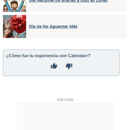
Día Nacional de Gracias a Dios es Lunes
02
03
04
05
06
07
08
Día de No Aguantar Más
LLENA
09
10
11
12
13
14
15
MENGUANTE
16
17
18
19
20
21
22
¿Cómo fue tu experiencia con Calendarr?
NUEVA
23
24
25
26
27
28
29
CRECIENTE
30
1
2
3
4
5
6
MAYO 1917
Lun
Mar
Mié
Jue
Vie
Sáb
Dom