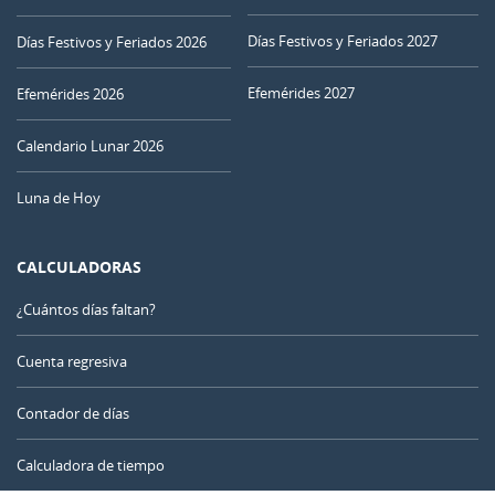
25
26
27
28
29
30
01
Días Festivos y Feriados 2027
Días Festivos y Feriados 2026
Efemérides 2027
02
03
04
05
06
07
08
Efemérides 2026
LLENA
Calendario Lunar 2026
09
10
11
12
13
14
15
Luna de Hoy
MENGUANTE
16
17
18
19
20
21
22
CALCULADORAS
NUEVA
23
24
25
26
27
28
29
¿Cuántos días faltan?
CRECIENTE
30
31
1
2
3
4
5
Cuenta regresiva
Contador de días
AGOSTO 1917
Calculadora de tiempo