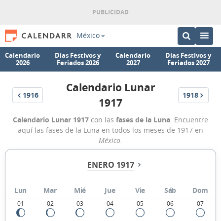
México
Calendario
Días Festivos y
Calendario
Días Festivos y
2026
Feriados 2026
2027
Feriados 2027
Calendario Lunar
1916
1918
1917
Calendario Lunar 1917
con las
fases de la Luna
. Encuentre
aquí las fases de la Luna en todos los meses de 1917 en
México
.
ENERO 1917
Lun
Mar
Mié
Jue
Vie
Sáb
Dom
01
02
03
04
05
06
07