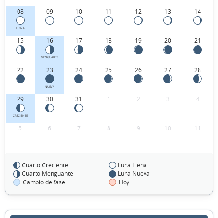
08
09
10
11
12
13
14
LLENA
15
16
17
18
19
20
21
MENGUANTE
22
23
24
25
26
27
28
NUEVA
29
30
31
1
2
3
4
CRECIENTE
5
6
7
8
9
10
11
Cuarto Creciente
Luna Llena
FEBRERO 1917
Cuarto Menguante
Luna Nueva
Cambio de fase
Hoy
Lun
Mar
Mié
Jue
Vie
Sáb
Dom
29
30
31
01
02
03
04