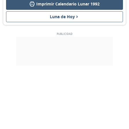
Imprimir Calendario Lunar 1992
03
04
05
06
07
08
09
Luna de Hoy
NUEVA
10
11
12
13
14
15
16
CRECIENTE
17
18
19
20
21
22
23
LLENA
24
25
26
27
28
29
1
MENGUANTE
2
3
4
5
6
7
8
MARZO 1992
Lun
Mar
Mié
Jue
Vie
Sáb
Dom
24
25
26
27
28
29
01