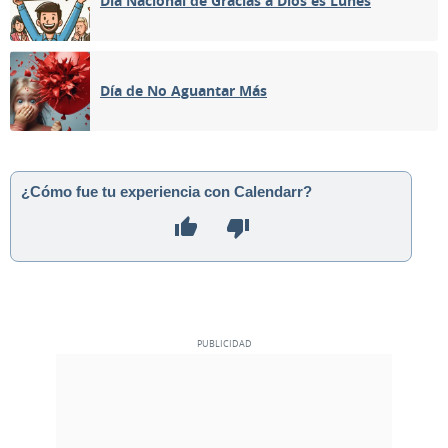
Día Nacional de Gracias a Dios es Lunes
NUEVA
06
07
08
09
10
11
12
Día de No Aguantar Más
CRECIENTE
13
14
15
16
17
18
19
LLENA
20
21
22
23
24
25
26
¿Cómo fue tu experiencia con Calendarr?
MENGUANTE
27
28
29
30
1
2
3
4
5
6
7
8
9
10
MAYO 1992
Lun
Mar
Mié
Jue
Vie
Sáb
Dom