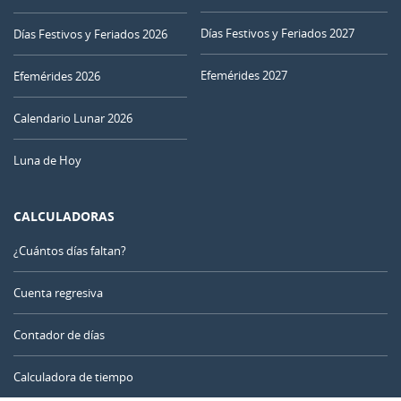
29
30
01
02
03
04
05
Días Festivos y Feriados 2027
Días Festivos y Feriados 2026
Efemérides 2027
06
07
08
09
10
11
12
Efemérides 2026
CRECIENTE
Calendario Lunar 2026
13
14
15
16
17
18
19
Luna de Hoy
LLENA
20
21
22
23
24
25
26
CALCULADORAS
MENGUANTE
27
28
29
30
31
1
2
¿Cuántos días faltan?
NUEVA
3
4
5
6
7
8
9
Cuenta regresiva
Contador de días
AGOSTO 1992
Calculadora de tiempo