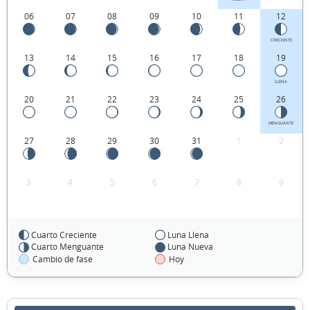
06
07
08
09
10
11
12
CRECIENTE
13
14
15
16
17
18
19
LLENA
20
21
22
23
24
25
26
MENGUANTE
27
28
29
30
31
1
2
3
4
5
6
7
8
9
Cuarto Creciente
Luna Llena
FEBRERO 1992
Cuarto Menguante
Luna Nueva
Cambio de fase
Hoy
Lun
Mar
Mié
Jue
Vie
Sáb
Dom
27
28
29
30
31
01
02