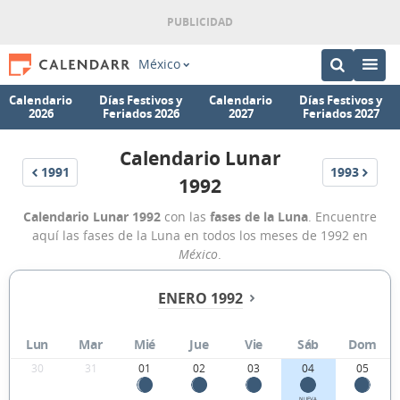
México
Calendario
Días Festivos y
Calendario
Días Festivos y
2026
Feriados 2026
2027
Feriados 2027
Calendario Lunar
1991
1993
1992
Calendario Lunar 1992
con las
fases de la Luna
. Encuentre
aquí las fases de la Luna en todos los meses de 1992 en
México
.
ENERO 1992
Lun
Mar
Mié
Jue
Vie
Sáb
Dom
30
31
01
02
03
04
05
NUEVA