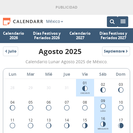
México
Calendario
Días Festivos y
Calendario
Días Festivos y
2026
Feriados 2026
2027
Feriados 2027
Agosto 2025
Julio
Septiembre
2025
2025
Calendario
Calendario Lunar Agosto 2025 de México.
Lunar
Agosto
Lun
Mar
Mié
Jue
Vie
Sáb
Dom
2025
01
02
03
28
29
30
31
de
CRECIENTE
México.
09
04
05
06
07
08
10
LLENA
16
11
12
13
14
15
17
MENGUANTE