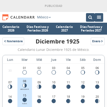
México
Calendario
Días Festivos y
Calendario
Días Festivos y
2026
Feriados 2026
2027
Feriados 2027
Diciembre 1925
Noviembre
Enero
1925
1926
Calendario
Calendario Lunar Diciembre 1925 de México.
Lunar
Diciembre
Lun
Mar
Mié
Jue
Vie
Sáb
Dom
1925
01
02
03
04
05
06
30
de
México.
08
07
09
10
11
12
13
MENGUANTE
15
14
16
17
18
19
20
NUEVA