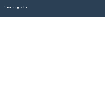
Cuenta regresiva
Contador de días
Calculadora de tiempo
Día del año
Calculadora de edad
Temporizador online
CALENDARR.COM
Sobre nosotros
Privacidad