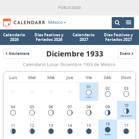
México
Calendario
Días Festivos y
Calendario
Días Festivos y
2026
Feriados 2026
2027
Feriados 2027
Diciembre 1933
Noviembre
Enero
1933
1934
Calendario
Calendario Lunar Diciembre 1933 de México.
Lunar
Diciembre
Lun
Mar
Mié
Jue
Vie
Sáb
Dom
1933
01
02
03
27
28
29
30
de
LLENA
México.
10
04
05
06
07
08
09
MENGUANTE
16
11
12
13
14
15
17
NUEVA