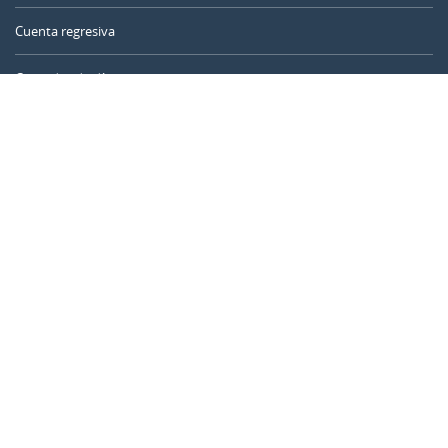
Cuenta regresiva
Contador de días
Calculadora de tiempo
Día del año
Calculadora de edad
Temporizador online
CALENDARR.COM
Sobre nosotros
Privacidad