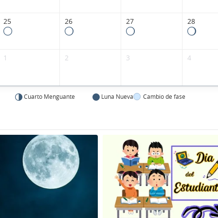
25
26
27
28
1
2
3
4
Cuarto Menguante
Luna Nueva
Cambio de fase