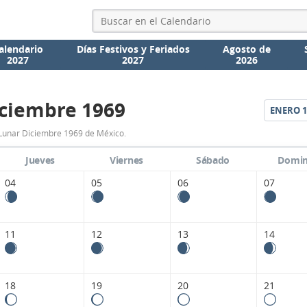
alendario
Días Festivos y Feriados
Agosto de
2027
2027
2026
ciembre 1969
ENERO
1
Calendario
Lunar Diciembre 1969 de México.
Lunar
Jueves
Viernes
Sábado
Domi
Diciembre
04
05
06
07
1969
de
11
12
13
14
México.
18
19
20
21