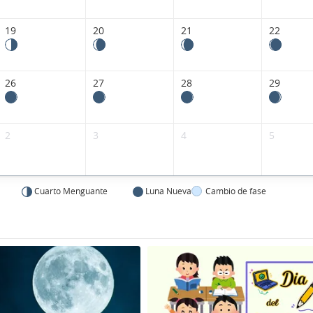
19
20
21
22
26
27
28
29
2
3
4
5
Cuarto Menguante
Luna Nueva
Cambio de fase