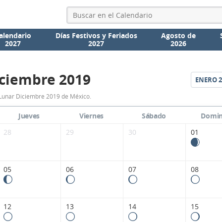
alendario
Días Festivos y Feriados
Agosto de
2027
2027
2026
ciembre 2019
ENERO
2
Calendario
Lunar Diciembre 2019 de México.
Lunar
Jueves
Viernes
Sábado
Domi
Diciembre
28
29
30
01
2019
de
05
06
07
08
México.
12
13
14
15