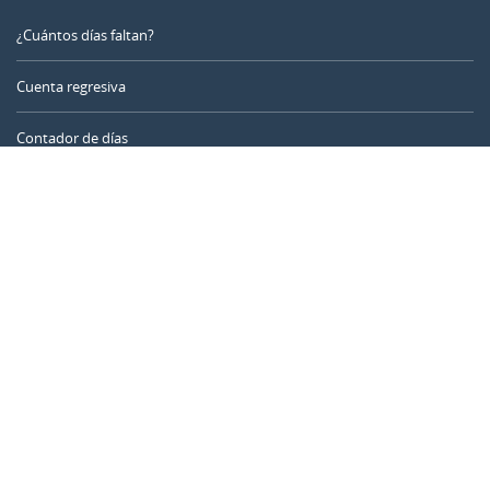
¿Cuántos días faltan?
Cuenta regresiva
Contador de días
Calculadora de tiempo
Día del año
Calculadora de edad
Temporizador online
CALENDARR.COM
Sobre nosotros