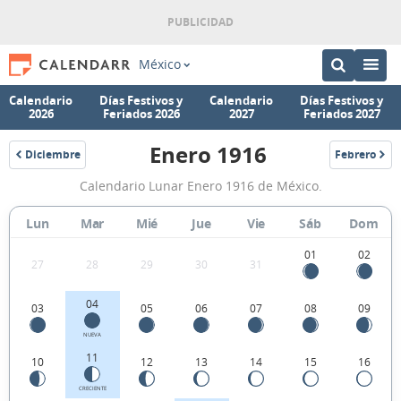
México
Calendario
Días Festivos y
Calendario
Días Festivos y
2026
Feriados 2026
2027
Feriados 2027
Enero 1916
Diciembre
Febrero
1915
1916
Calendario
Calendario Lunar Enero 1916 de México.
Lunar
Enero
Lun
Mar
Mié
Jue
Vie
Sáb
Dom
1916
01
02
27
28
29
30
31
de
México.
04
03
05
06
07
08
09
NUEVA
11
10
12
13
14
15
16
CRECIENTE