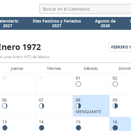
alendario
Días Festivos y Feriados
Agosto de
2027
2027
2026
Enero 1972
FEBRERO
1
Calendario
o Lunar Enero 1972 de México.
Lunar
Jueves
Viernes
Sábado
Domi
Enero
30
31
01
02
1972
de
06
07
08
09
México.
MENGUANTE
13
14
15
16