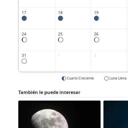
17
18
19
24
25
26
31
1
2
Cuarto Creciente
Luna Llena
También le puede interesar