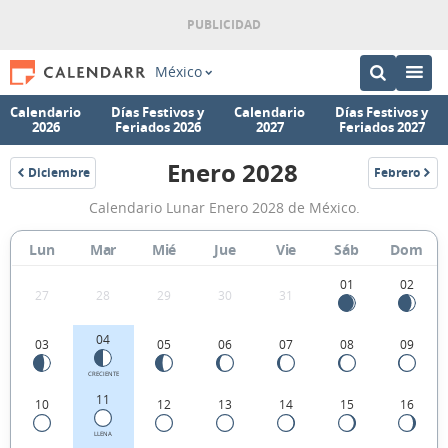
México
Calendario
Días Festivos y
Calendario
Días Festivos y
2026
Feriados 2026
2027
Feriados 2027
Enero 2028
Diciembre
Febrero
2027
2028
Calendario
Calendario Lunar Enero 2028 de México.
Lunar
Enero
Lun
Mar
Mié
Jue
Vie
Sáb
Dom
2028
01
02
27
28
29
30
31
de
México.
04
03
05
06
07
08
09
CRECIENTE
11
10
12
13
14
15
16
LLENA