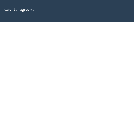
Cuenta regresiva
Contador de días
Calculadora de tiempo
Día del año
Calculadora de edad
Temporizador online
CALENDARR.COM
Sobre nosotros
Privacidad