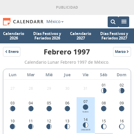
México
Calendario
Días Festivos y
Calendario
Días Festivos y
2026
Feriados 2026
2027
Feriados 2027
Febrero 1997
Enero
Marzo
1997
1997
Calendario
Calendario Lunar Febrero 1997 de México.
Lunar
Febrero
Lun
Mar
Mié
Jue
Vie
Sáb
Dom
1997
01
02
27
28
29
30
31
de
México.
07
03
04
05
06
08
09
NUEVA
14
10
11
12
13
15
16
CRECIENTE