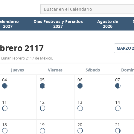
alendario
Días Festivos y Feriados
Agosto de
2027
2027
2026
brero 2117
MARZO
2
Calendario
 Lunar Febrero 2117 de México.
Lunar
Jueves
Viernes
Sábado
Domi
Febrero
04
05
06
07
2117
de
11
12
13
14
México.
18
19
20
21