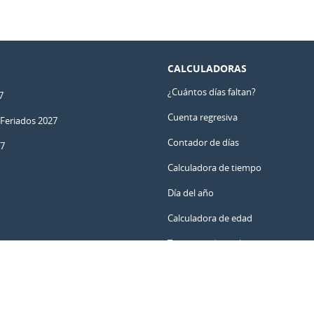
CALCULADORAS
¿Cuántos días faltan?
7
Cuenta regresiva
 Feriados 2027
Contador de días
27
Calculadora de tiempo
Día del año
Calculadora de edad
Temporizador online
ar y no perderte fechas importantes.