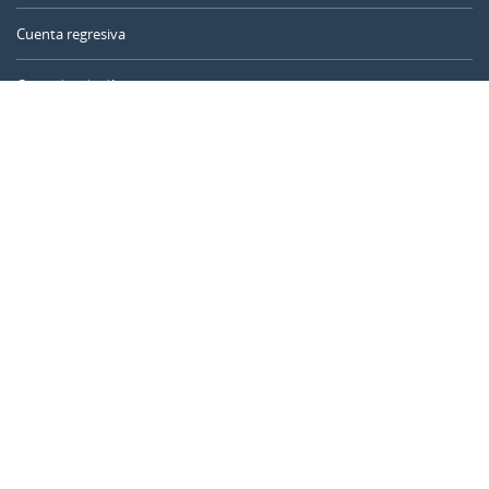
Cuenta regresiva
Contador de días
Calculadora de tiempo
Día del año
Calculadora de edad
Temporizador online
CALENDARR.COM
Sobre nosotros
Privacidad