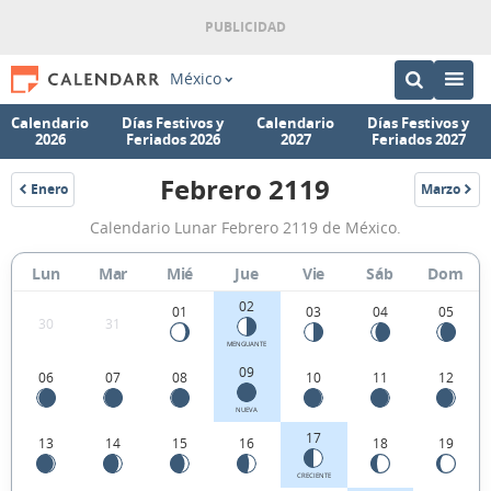
México
Calendario
Días Festivos y
Calendario
Días Festivos y
2026
Feriados 2026
2027
Feriados 2027
Febrero 2119
Enero
Marzo
2119
2119
Calendario
Calendario Lunar Febrero 2119 de México.
Lunar
Febrero
Lun
Mar
Mié
Jue
Vie
Sáb
Dom
2119
02
01
03
04
05
30
31
de
MENGUANTE
México.
09
06
07
08
10
11
12
NUEVA
17
13
14
15
16
18
19
CRECIENTE