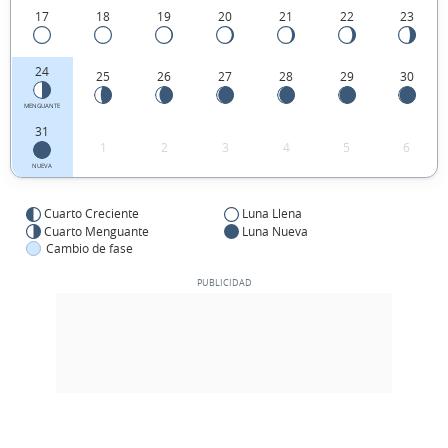
17
18
19
20
21
22
23
24
25
26
27
28
29
30
MENGUANTE
31
1
2
3
4
5
6
NUEVA
Cuarto Creciente
Luna Llena
Cuarto Menguante
Luna Nueva
Cambio de fase