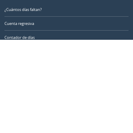
¿Cuántos días faltan?
Cuenta regresiva
Contador de días
Calculadora de tiempo
Día del año
Calculadora de edad
Temporizador online
CALENDARR.COM
Sobre nosotros