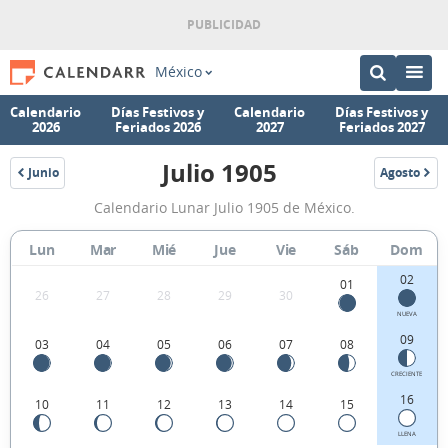
México
Calendario
Días Festivos y
Calendario
Días Festivos y
2026
Feriados 2026
2027
Feriados 2027
Julio 1905
Junio
Agosto
1905
1905
Calendario
Calendario Lunar Julio 1905 de México.
Lunar
Julio
Lun
Mar
Mié
Jue
Vie
Sáb
Dom
1905
02
01
26
27
28
29
30
de
NUEVA
México.
09
03
04
05
06
07
08
CRECIENTE
16
10
11
12
13
14
15
LLENA