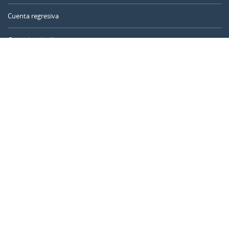
Cuenta regresiva
Contador de días
Calculadora de tiempo
Día del año
Calculadora de edad
Temporizador online
CALENDARR.COM
Sobre nosotros
Privacidad