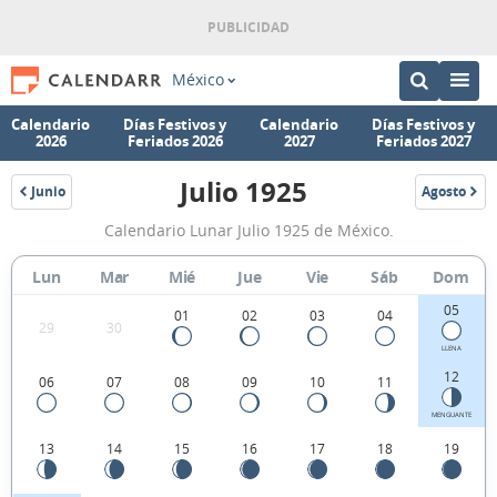
México
Calendario
Días Festivos y
Calendario
Días Festivos y
2026
Feriados 2026
2027
Feriados 2027
Julio 1925
Junio
Agosto
1925
1925
Calendario
Calendario Lunar Julio 1925 de México.
Lunar
Julio
Lun
Mar
Mié
Jue
Vie
Sáb
Dom
1925
05
01
02
03
04
29
30
de
LLENA
México.
12
06
07
08
09
10
11
MENGUANTE
13
14
15
16
17
18
19