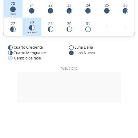
20
21
22
23
24
25
26
NUEVA
28
27
29
30
31
1
2
CRECIENTE
Cuarto Creciente
Luna Llena
Cuarto Menguante
Luna Nueva
Cambio de fase