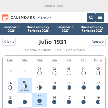
México
Calendario
Días Festivos y
Calendario
Días Festivos y
2026
Feriados 2026
2027
Feriados 2027
Julio 1931
Junio
Agosto
1931
1931
Calendario
Calendario Lunar Julio 1931 de México.
Lunar
Julio
Lun
Mar
Mié
Jue
Vie
Sáb
Dom
1931
01
02
03
04
05
29
30
de
México.
07
06
08
09
10
11
12
MENGUANTE
15
13
14
16
17
18
19
NUEVA