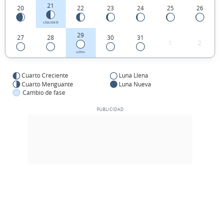
21
20
22
23
24
25
26
CRECIENTE
29
27
28
30
31
1
2
LLENA
Cuarto Creciente
Luna Llena
Cuarto Menguante
Luna Nueva
Cambio de fase