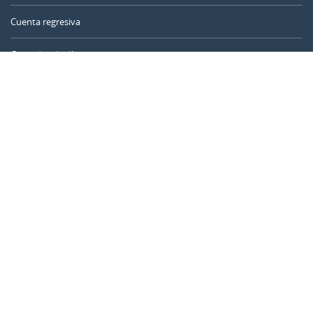
Cuenta regresiva
Contador de días
Calculadora de tiempo
Día del año
Calculadora de edad
Temporizador online
CALENDARR.COM
Sobre nosotros
Privacidad