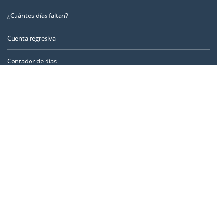
¿Cuántos días faltan?
Cuenta regresiva
Contador de días
Calculadora de tiempo
Día del año
Calculadora de edad
Temporizador online
CALENDARR.COM
Sobre nosotros