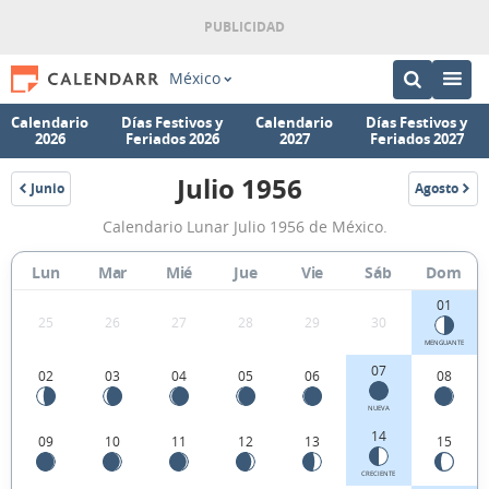
México
Calendario
Días Festivos y
Calendario
Días Festivos y
2026
Feriados 2026
2027
Feriados 2027
Julio 1956
Junio
Agosto
1956
1956
Calendario
Calendario Lunar Julio 1956 de México.
Lunar
Julio
Lun
Mar
Mié
Jue
Vie
Sáb
Dom
1956
01
25
26
27
28
29
30
de
MENGUANTE
México.
07
02
03
04
05
06
08
NUEVA
14
09
10
11
12
13
15
CRECIENTE