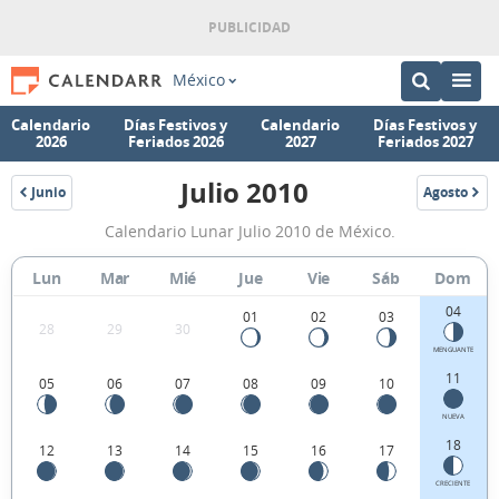
México
Calendario
Días Festivos y
Calendario
Días Festivos y
2026
Feriados 2026
2027
Feriados 2027
Julio 2010
Junio
Agosto
2010
2010
Calendario
Calendario Lunar Julio 2010 de México.
Lunar
Julio
Lun
Mar
Mié
Jue
Vie
Sáb
Dom
2010
04
01
02
03
28
29
30
de
MENGUANTE
México.
11
05
06
07
08
09
10
NUEVA
18
12
13
14
15
16
17
CRECIENTE