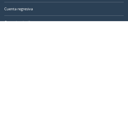
Cuenta regresiva
Contador de días
Calculadora de tiempo
Día del año
Calculadora de edad
Temporizador online
CALENDARR.COM
Sobre nosotros
Privacidad