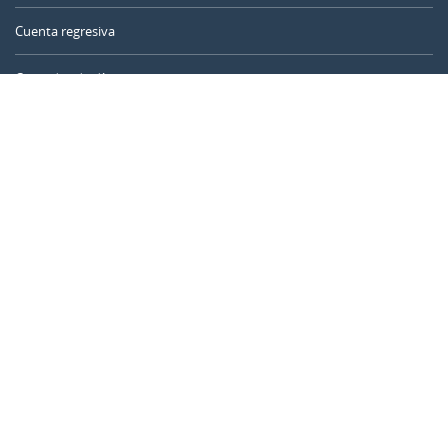
Cuenta regresiva
Contador de días
Calculadora de tiempo
Día del año
Calculadora de edad
Temporizador online
CALENDARR.COM
Sobre nosotros
Privacidad