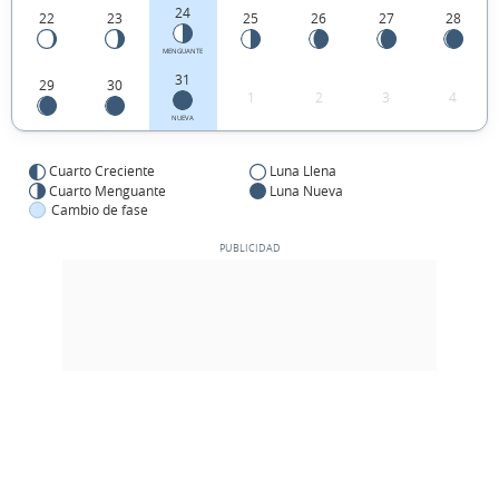
24
22
23
25
26
27
28
MENGUANTE
31
29
30
1
2
3
4
NUEVA
Cuarto Creciente
Luna Llena
Cuarto Menguante
Luna Nueva
Cambio de fase