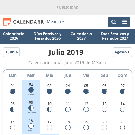
México
Calendario
Días Festivos y
Calendario
Días Festivos y
2026
Feriados 2026
2027
Feriados 2027
Julio 2019
Junio
Agosto
2019
2019
Calendario
Calendario Lunar Julio 2019 de México.
Lunar
Julio
Lun
Mar
Mié
Jue
Vie
Sáb
Dom
2019
02
01
03
04
05
06
07
de
NUEVA
México.
09
08
10
11
12
13
14
CRECIENTE
16
15
17
18
19
20
21
LLENA