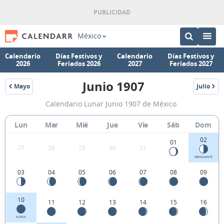
México
Calendario
Días Festivos y
Calendario
Días Festivos y
2026
Feriados 2026
2027
Feriados 2027
Junio 1907
Mayo
Julio
1907
1907
Calendario
Calendario Lunar Junio 1907 de México.
Lunar
Junio
Lun
Mar
Mié
Jue
Vie
Sáb
Dom
1907
02
01
27
28
29
30
31
de
MENGUANTE
México.
03
04
05
06
07
08
09
10
11
12
13
14
15
16
NUEVA