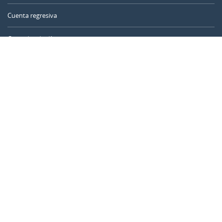
Cuenta regresiva
Contador de días
Calculadora de tiempo
Día del año
Calculadora de edad
Temporizador online
CALENDARR.COM
Sobre nosotros
Privacidad