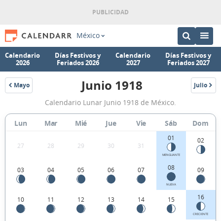
México
Calendario
Días Festivos y
Calendario
Días Festivos y
2026
Feriados 2026
2027
Feriados 2027
Junio 1918
Mayo
Julio
1918
1918
Calendario
Calendario Lunar Junio 1918 de México.
Lunar
Junio
Lun
Mar
Mié
Jue
Vie
Sáb
Dom
1918
01
02
27
28
29
30
31
de
MENGUANTE
México.
08
03
04
05
06
07
09
NUEVA
16
10
11
12
13
14
15
CRECIENTE