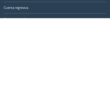
Cuenta regresiva
Contador de días
Calculadora de tiempo
Día del año
Calculadora de edad
Temporizador online
CALENDARR.COM
Sobre nosotros
Privacidad