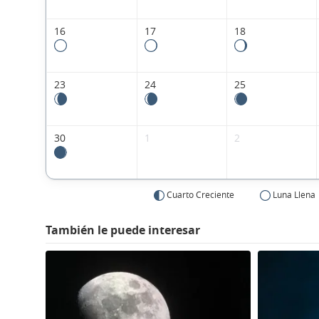
16
17
18
23
24
25
30
1
2
Cuarto Creciente
Luna Llena
También le puede interesar