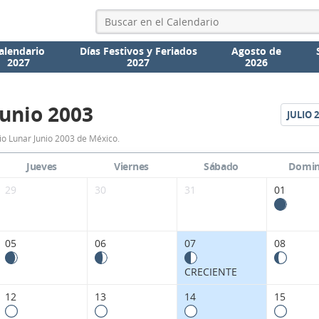
alendario
Días Festivos y Feriados
Agosto de
2027
2027
2026
Junio 2003
JULIO
2
Calendario
io Lunar Junio 2003 de México.
Lunar
Jueves
Viernes
Sábado
Domi
Junio
29
30
31
01
2003
de
05
06
07
08
México.
CRECIENTE
12
13
14
15