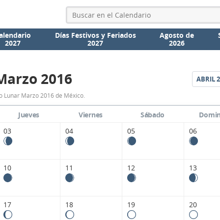
alendario
Días Festivos y Feriados
Agosto de
2027
2027
2026
Marzo 2016
ABRIL
2
Calendario
o Lunar Marzo 2016 de México.
Lunar
Jueves
Viernes
Sábado
Domi
Marzo
03
04
05
06
2016
de
10
11
12
13
México.
17
18
19
20