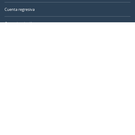
Cuenta regresiva
Contador de días
Calculadora de tiempo
Día del año
Calculadora de edad
Temporizador online
CALENDARR.COM
Sobre nosotros
Privacidad