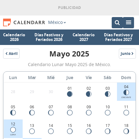
México
Calendario
Días Festivos y
Calendario
Días Festivos y
2026
Feriados 2026
2027
Feriados 2027
Mayo 2025
Abril
Junio
2025
2025
Calendario
Calendario Lunar Mayo 2025 de México.
Lunar
Mayo
Lun
Mar
Mié
Jue
Vie
Sáb
Dom
2025
04
01
02
03
28
29
30
de
CRECIENTE
México.
05
06
07
08
09
10
11
12
13
14
15
16
17
18
LLENA