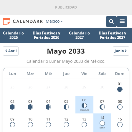
México
Calendario
Días Festivos y
Calendario
Días Festivos y
2026
Feriados 2026
2027
Feriados 2027
Mayo 2033
Abril
Junio
2033
2033
Calendario
Calendario Lunar Mayo 2033 de México.
Lunar
Mayo
Lun
Mar
Mié
Jue
Vie
Sáb
Dom
2033
01
25
26
27
28
29
30
de
México.
06
02
03
04
05
07
08
CRECIENTE
14
09
10
11
12
13
15
LLENA