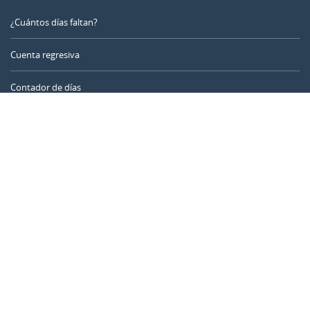
¿Cuántos días faltan?
Cuenta regresiva
Contador de días
Calculadora de tiempo
Día del año
Calculadora de edad
Temporizador online
CALENDARR.COM
Sobre nosotros