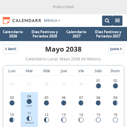
México
Calendario
Días Festivos y
Calendario
Días Festivos y
2026
Feriados 2026
2027
Feriados 2027
Mayo 2038
Abril
Junio
2038
2038
Calendario
Calendario Lunar Mayo 2038 de México.
Lunar
Mayo
Lun
Mar
Mié
Jue
Vie
Sáb
Dom
2038
01
02
26
27
28
29
30
de
México.
04
03
05
06
07
08
09
NUEVA
11
10
12
13
14
15
16
CRECIENTE