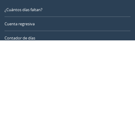
¿Cuántos días faltan?
Cuenta regresiva
Contador de días
Calculadora de tiempo
Día del año
Calculadora de edad
Temporizador online
CALENDARR.COM
Sobre nosotros