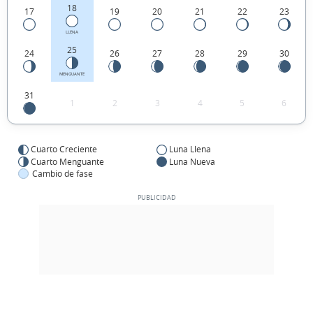
18
17
19
20
21
22
23
LLENA
25
24
26
27
28
29
30
MENGUANTE
31
1
2
3
4
5
6
Cuarto Creciente
Luna Llena
Cuarto Menguante
Luna Nueva
Cambio de fase