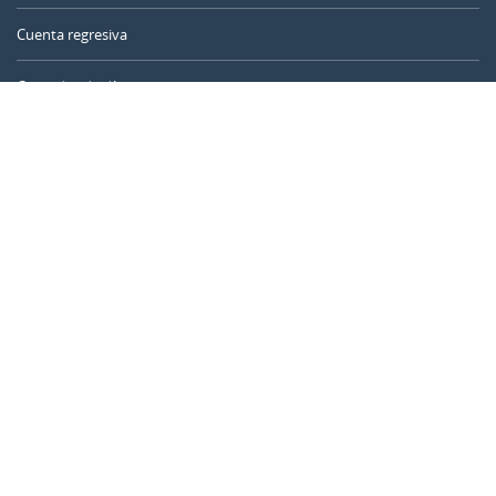
Cuenta regresiva
Contador de días
Calculadora de tiempo
Día del año
Calculadora de edad
Temporizador online
CALENDARR.COM
Sobre nosotros
Privacidad