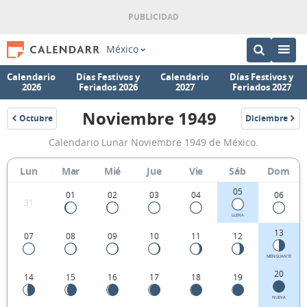
México
Calendario
Días Festivos y
Calendario
Días Festivos y
2026
Feriados 2026
2027
Feriados 2027
Noviembre 1949
Octubre
Diciembre
1949
1949
Calendario
Calendario Lunar Noviembre 1949 de México.
Lunar
Noviembre
Lun
Mar
Mié
Jue
Vie
Sáb
Dom
1949
05
01
02
03
04
06
31
de
LLENA
México.
13
07
08
09
10
11
12
MENGUANTE
20
14
15
16
17
18
19
NUEVA