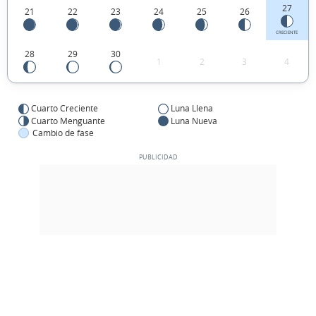
27
21
22
23
24
25
26
CRECIENTE
28
29
30
1
2
3
4
Cuarto Creciente
Luna Llena
Cuarto Menguante
Luna Nueva
Cambio de fase