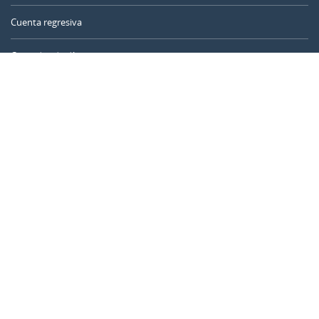
Cuenta regresiva
Contador de días
Calculadora de tiempo
Día del año
Calculadora de edad
Temporizador online
CALENDARR.COM
Sobre nosotros
Privacidad