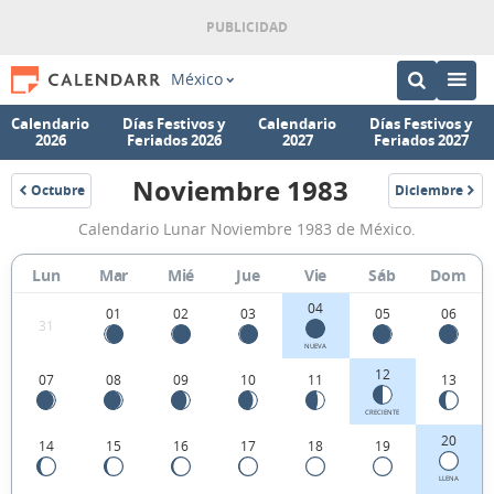
México
Calendario
Días Festivos y
Calendario
Días Festivos y
2026
Feriados 2026
2027
Feriados 2027
Noviembre 1983
Octubre
Diciembre
1983
1983
Calendario
Calendario Lunar Noviembre 1983 de México.
Lunar
Noviembre
Lun
Mar
Mié
Jue
Vie
Sáb
Dom
1983
04
01
02
03
05
06
31
de
NUEVA
México.
12
07
08
09
10
11
13
CRECIENTE
20
14
15
16
17
18
19
LLENA